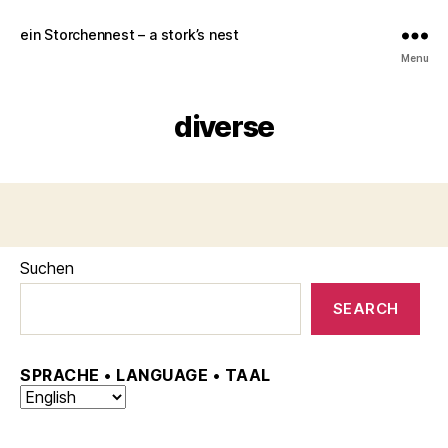
ein Storchennest – a stork’s nest
Menu
diverse
Suchen
SEARCH
SPRACHE • LANGUAGE
• TAAL
Choose
a
language